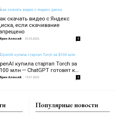
ак скачать видео с Яндекс
иска, если скачивание
апрещено
брин Алексей
-
03.05.2026
0
penAI купила стартап Torch за
100 млн — ChatGPT готовят к...
брин Алексей
-
15.01.2026
0
ти
Популярные новости