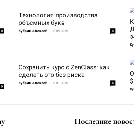
Технология производства
К
объемных букв
Д
Кубрин Алексей
-
18.05.2026
0
0
з
Ку
Сохранить курс с ZenClass: как
O
сделать это без риска
$
Кубрин Алексей
-
18.01.2026
0
0
Ку
ny
Последние новос