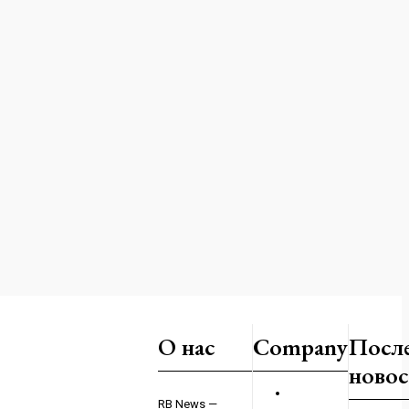
к: Запад пытается
О нас
Company
Посл
ыплатить
новос
023
RB News —