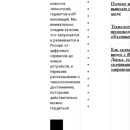
Почему н
новости
вывески с
технологий,
моде
гаджетов и ИТ-
инноваций. Мы
внимательно
Технолог
следим за всем,
производ
что запускается
объемных
и развивается в
России: от
Как скач
цифровых
видео с 
сервисов до
Диска, е
новых
скачиван
устройств, и
запрещен
первыми
рассказываем о
технологических
достижениях,
которыми
действительно
можно
гордиться.