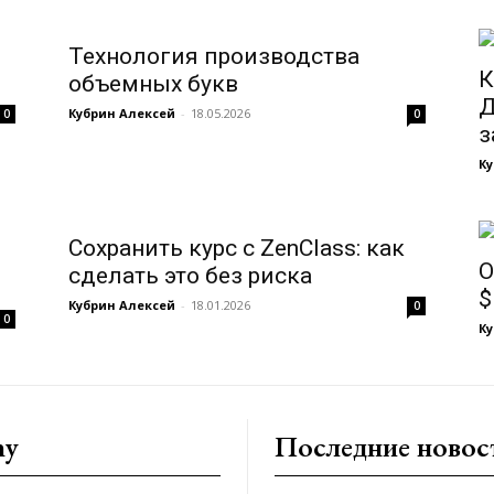
Технология производства
К
объемных букв
Д
Кубрин Алексей
-
18.05.2026
0
0
з
Ку
Сохранить курс с ZenClass: как
O
сделать это без риска
$
Кубрин Алексей
-
18.01.2026
0
0
Ку
ny
Последние новос