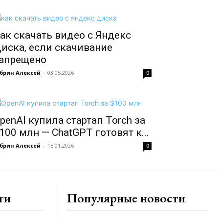
ак скачать видео с Яндекс
иска, если скачивание
апрещено
брин Алексей
-
03.05.2026
0
penAI купила стартап Torch за
100 млн — ChatGPT готовят к...
брин Алексей
-
15.01.2026
0
ти
Популярные новости