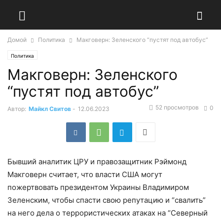
Домой
Политика
Макговерн: Зеленского “пустят под автобус”
Политика
Макговерн: Зеленского
“пустят под автобус”
52 просмотров
0
Автор:
Майкл Свитов
-
12.06.2023
Бывший аналитик ЦРУ и правозащитник Рэймонд
Макговерн считает, что власти США могут
пожертвовать президентом Украины Владимиром
Зеленским, чтобы спасти свою репутацию и “свалить”
на него дела о террористических атаках на “Северный