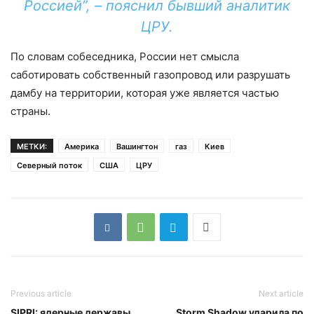
Россией”, – пояснил бывший аналитик
ЦРУ.
По словам собеседника, России нет смысла
саботировать собственный газопровод или разрушать
дамбу на территории, которая уже является частью
страны.
МЕТКИ:
Америка
Вашингтон
газ
Киев
Северный поток
США
ЦРУ
Previous article
Next article
SIPRI: ядерные державы
Storm Shadow ударила по