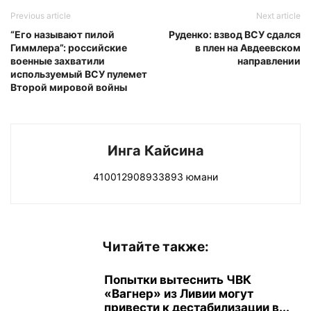
Previous article
Next article
“Его называют пилой
Руденко: взвод ВСУ сдался
Гиммлера”: российские
в плен на Авдеевском
военные захватили
направлении
используемый ВСУ пулемет
Второй мировой войны
Инга Кайсина
410012908933893 юмани
Читайте также:
Попытки вытеснить ЧВК
«Вагнер» из Ливии могут
привести к дестабилизации в...