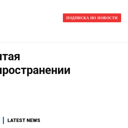
l
ПОДПИСКА НО НОВОСТИ
итая
пространении
VK
WhatsApp
Telegram
LATEST NEWS