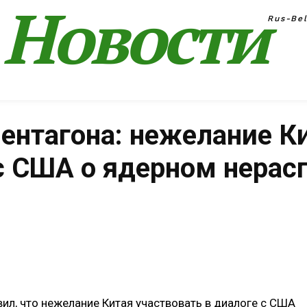
Новости
Rus-Be
нтагона: нежелание К
 с США о ядерном нерас
Поделиться
л, что нежелание Китая участвовать в диалоге с США