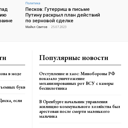
Политика
пад
Песков: Гутерриш в письме
сию
Путину раскрыл план действий
раине
по зерновой сделке
Майкл Свитов
-
25.07.2023
ти
Популярные новости
ова в моде
Отступление и хаос: Минобороны РФ
показало уничтожение
механизированных рот ВСУ с камеры
бъемных букв
беспилотника
Диска, если
В Оренбурге начальник управления
жилищно-коммунального хозяйства был
арестован после смерти маленького
мальчика