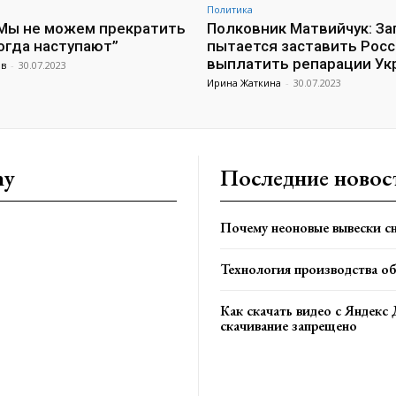
Политика
“Мы не можем прекратить
Полковник Матвийчук: За
когда наступают”
пытается заставить Рос
выплатить репарации Ук
ов
-
30.07.2023
Ирина Жаткина
-
30.07.2023
ny
Последние новос
Почему неоновые вывески сн
Технология производства о
Как скачать видео с Яндекс 
скачивание запрещено