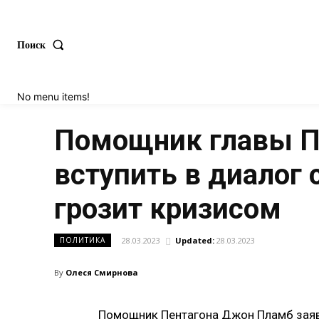
Поиск
No menu items!
Помощник главы Пе
вступить в диалог
грозит кризисом
28.03.2023
Updated:
28.03.2023
ПОЛИТИКА
By
Олеся Смирнова
Помощник Пентагона Джон Пламб заяви