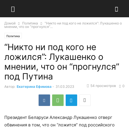
Домой
Политика
“Никто ни под кого не ложился”: Лукашенко о
мнении, что он “прогнулся”...
Политика
“Никто ни под кого не
ложился”: Лукашенко о
мнении, что он “прогнулся”
под Путина
54 просмотров
0
Автор:
Екатерина Ефимова
-
31.03.2023
Президент Беларуси Александр Лукашенко отверг
обвинения в том, что он “ложится” под российского