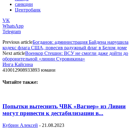
санкции
Центробанк
VK
WhatsApp
Telegram
Previous article
Богданов: администрация Байдена нарушила
кодекс флага США, повесив радужный флаг в Белом доме
Next article
Военкор Стешин: ВСУ не смогли даже дойти до
оборонительной «линии Суровикина»
Инга Кайсина
410012908933893 юмани
Читайте также:
Попытки вытеснить ЧВК «Вагнер» из Ливии
могут привести к дестабилизации в...
Кубрин Алексей
-
21.08.2023