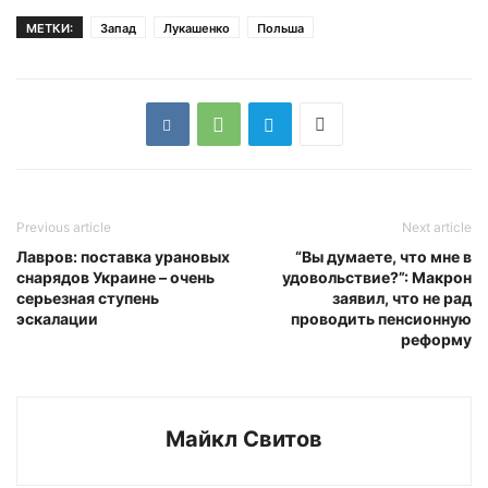
МЕТКИ:
Запад
Лукашенко
Польша
Previous article
Next article
Лавров: поставка урановых
“Вы думаете, что мне в
снарядов Украине – очень
удовольствие?”: Макрон
серьезная ступень
заявил, что не рад
эскалации
проводить пенсионную
реформу
Майкл Свитов