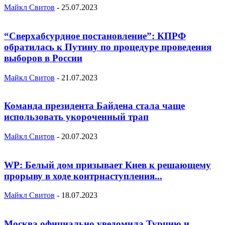
Майкл Свитов
-
25.07.2023
“Сверхабсурдное постановление”: КПРФ
обратилась к Путину по процедуре проведения
выборов в России
Майкл Свитов
-
21.07.2023
Команда президента Байдена стала чаще
использовать укороченный трап
Майкл Свитов
-
20.07.2023
WP: Белый дом призывает Киев к решающему
прорыву в ходе контрнаступления...
Майкл Свитов
-
18.07.2023
Москва официально уведомила Турцию и