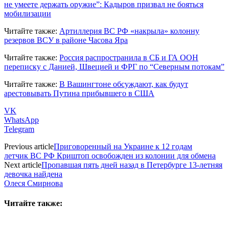
не умеете держать оружие”: Кадыров призвал не бояться
мобилизации
Читайте также:
Артиллерия ВС РФ «накрыла» колонну
резервов ВСУ в районе Часова Яра
Читайте также:
Россия распространила в СБ и ГА ООН
переписку с Данией, Швецией и ФРГ по “Северным потокам”
Читайте также:
В Вашингтоне обсуждают, как будут
арестовывать Путина прибывшего в США
VK
WhatsApp
Telegram
Previous article
Приговоренный на Украине к 12 годам
летчик ВС РФ Криштоп освобожден из колонии для обмена
Next article
Пропавшая пять дней назад в Петербурге 13-летняя
девочка найдена
Олеся Смирнова
Читайте также: