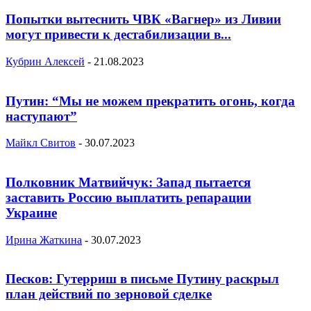
Попытки вытеснить ЧВК «Вагнер» из Ливии
могут привести к дестабилизации в...
Кубрин Алексей
-
21.08.2023
Путин: “Мы не можем прекратить огонь, когда
наступают”
Майкл Свитов
-
30.07.2023
Полковник Матвийчук: Запад пытается
заставить Россию выплатить репарации
Украине
Ирина Жаткина
-
30.07.2023
Песков: Гутерриш в письме Путину раскрыл
план действий по зерновой сделке