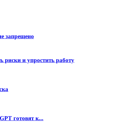
ие запрещено
ь риски и упростить работу
иска
GPT готовят к...