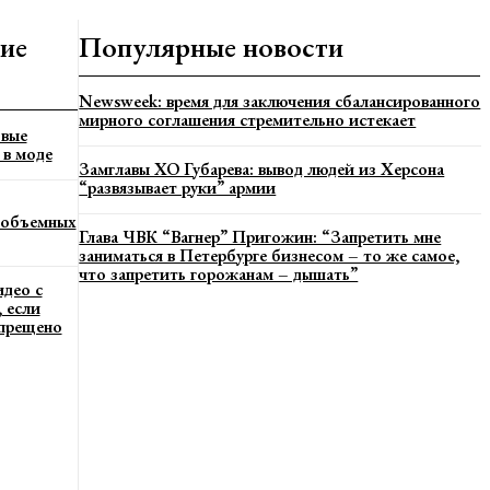
ие
Популярные новости
Newsweek: время для заключения сбалансированного
мирного соглашения стремительно истекает
вые
 в моде
Замглавы ХО Губарева: вывод людей из Херсона
“развязывает руки” армии
 объемных
Глава ЧВК “Вагнер” Пригожин: “Запретить мне
заниматься в Петербурге бизнесом – то же самое,
что запретить горожанам – дышать”
идео с
 если
апрещено