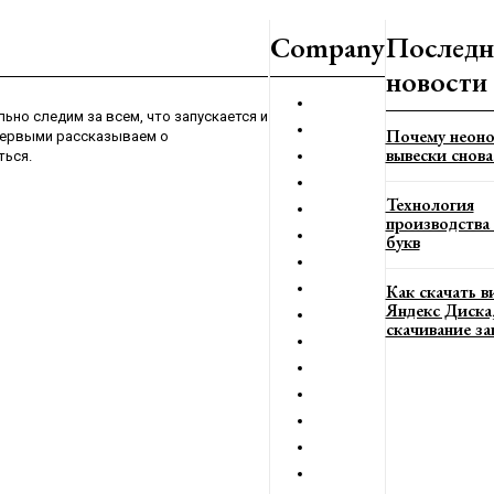
Company
Последн
новости
ьно следим за всем, что запускается и
Почему неоно
 первыми рассказываем о
вывески снова
ться.
Технология
производства
букв
Как скачать в
Яндекс Диска,
скачивание з