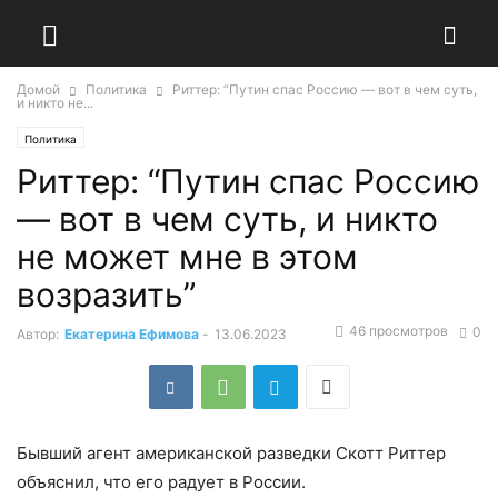
Домой
Политика
Риттер: “Путин спас Россию — вот в чем суть,
и никто не...
Политика
Риттер: “Путин спас Россию
— вот в чем суть, и никто
не может мне в этом
возразить”
46 просмотров
0
Автор:
Екатерина Ефимова
-
13.06.2023
Бывший агент американской разведки Скотт Риттер
объяснил, что его радует в России.