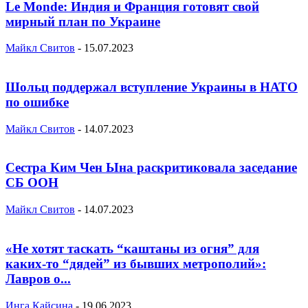
Le Monde: Индия и Франция готовят свой
мирный план по Украине
Майкл Свитов
-
15.07.2023
Шольц поддержал вступление Украины в НАТО
по ошибке
Майкл Свитов
-
14.07.2023
Сестра Ким Чен Ына раскритиковала заседание
СБ ООН
Майкл Свитов
-
14.07.2023
«Не хотят таскать “каштаны из огня” для
каких-то “дядей” из бывших метрополий»:
Лавров о...
Инга Кайсина
-
19.06.2023