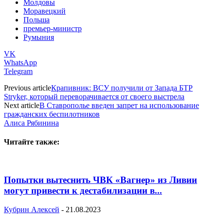
Молдовы
Моравецкий
Польша
премьер-министр
Румыния
VK
WhatsApp
Telegram
Previous article
Крапивник: ВСУ получили от Запада БТР
Stryker, который переворачивается от своего выстрела
Next article
В Ставрополье введен запрет на использование
гражданских беспилотников
Алиса Рябинина
Читайте также:
Попытки вытеснить ЧВК «Вагнер» из Ливии
могут привести к дестабилизации в...
Кубрин Алексей
-
21.08.2023