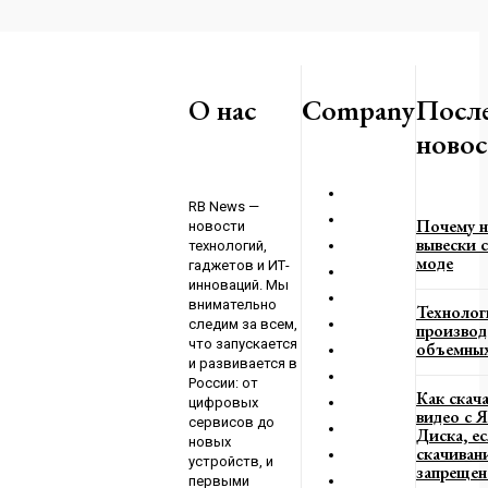
к: Запад пытается
ыплатить
О нас
Company
Посл
новос
023
RB News —
Почему н
новости
вывески с
технологий,
моде
гаджетов и ИТ-
инноваций. Мы
внимательно
Технолог
следим за всем,
производ
что запускается
объемных
и развивается в
России: от
Как скач
цифровых
видео с 
сервисов до
Диска, е
новых
скачиван
устройств, и
запрещен
первыми