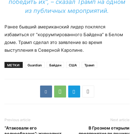
победить их”, – сказал Трамп на одном
из публичных мероприятий.
Ранее бывший американский лидер поклялся
избавиться от “коррумпированного Байдена” в Белом
доме. Трамп сделал это заявление во время
выступления в Северной Каролине.
МЕТКИ:
Guardian
Байден
США
Трамп
Previous article
Next article
“Атаковали его
В Грозном открыли
волнообразно”: журналист
предприятие по пошиву