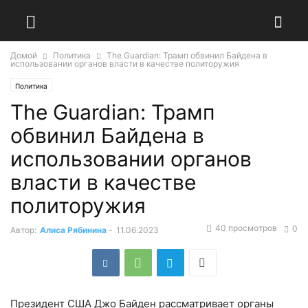
Домой
Политика
The Guardian: Трамп обвинил Байдена в
использовании органов власти в качестве политоружия
Политика
The Guardian: Трамп
обвинил Байдена в
использовании органов
власти в качестве
политоружия
40 просмотров
0
Автор:
Алиса Рябинина
-
11.06.2023
Президент США Джо Байден рассматривает органы