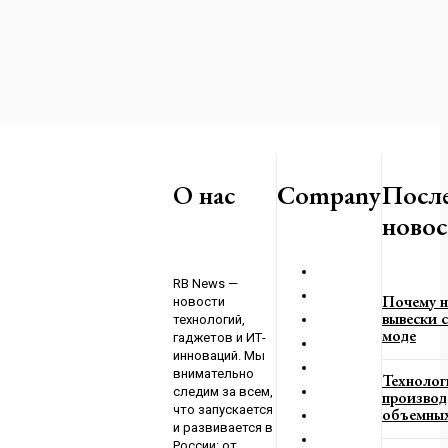
к: Запад пытается
ыплатить
О нас
Company
Посл
новос
023
RB News —
Почему н
новости
вывески с
технологий,
моде
гаджетов и ИТ-
инноваций. Мы
внимательно
Технолог
следим за всем,
производ
что запускается
объемных
и развивается в
России: от