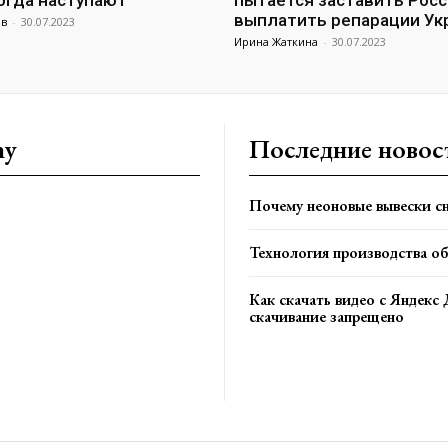
когда наступают”
пытается заставить Рос
выплатить репарации Ук
ов
-
30.07.2023
Ирина Жаткина
-
30.07.2023
ny
Последние новос
Почему неоновые вывески сн
Технология производства о
Как скачать видео с Яндекс 
скачивание запрещено