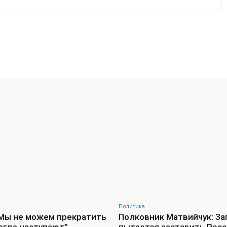
VK
WhatsApp
Telegram
Политика
“Мы не можем прекратить
Полковник Матвийчук: За