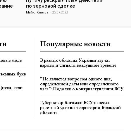
сию
Путину раскрыл план действий
раине
по зерновой сделке
Майкл Свитов
-
25.07.2023
ти
Популярные новости
ова в моде
В разных областях Украины звучат
взрывы и сигналы воздушной тревоги
бъемных букв
“Не является вопросом одного дня,
определенной даты или определенного
Диска, если
часа”: Подоляк о контрнаступлении ВСУ
Губернатор Богомаз: ВСУ нанесла
ракетный удар по территории Брянской
области