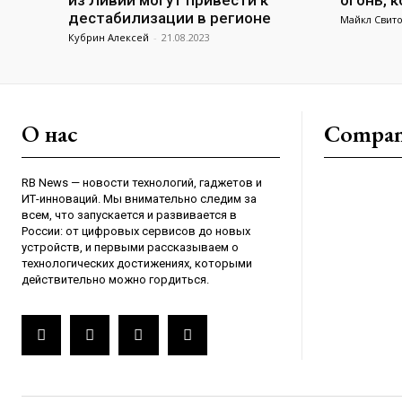
из Ливии могут привести к
огонь, 
дестабилизации в регионе
Майкл Свит
Кубрин Алексей
-
21.08.2023
О нас
Compa
RB News — новости технологий, гаджетов и
ИТ-инноваций. Мы внимательно следим за
всем, что запускается и развивается в
России: от цифровых сервисов до новых
устройств, и первыми рассказываем о
технологических достижениях, которыми
действительно можно гордиться.