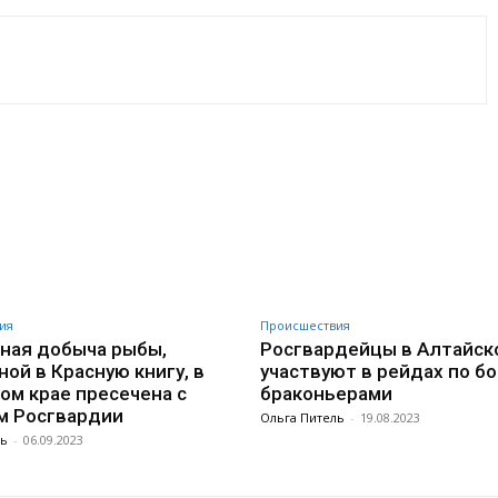
VK
WhatsApp
Telegram
ия
Происшествия
ная добыча рыбы,
Росгвардейцы в Алтайск
ной в Красную книгу, в
участвуют в рейдах по бо
ом крае пресечена с
браконьерами
м Росгвардии
Ольга Питель
-
19.08.2023
ль
-
06.09.2023