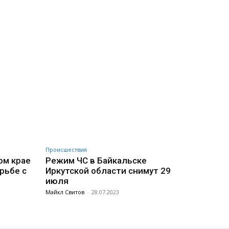
Происшествия
ом крае
Режим ЧС в Байкальске
рьбе с
Иркутской области снимут 29
июля
Майкл Свитов
-
28.07.2023