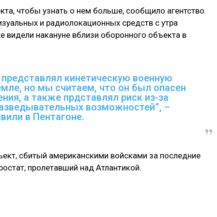
та, чтобы узнать о нем больше, сообщило агентство.
зуальных и радиолокационных средств с утра
же видели накануне вблизи оборонного объекта в
н представлял кинетическую военную
емле, но мы считаем, что он был опасен
ния, а также прдставлял риск из-за
азведывательных возможностей”, –
вили в Пентагоне.
ект, сбитый американскими войсками за последние
эростат, пролетавший над Атлантикой.