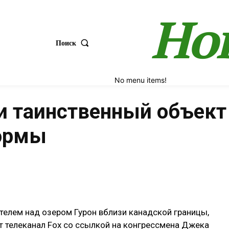
Но
Поиск
No menu items!
и таинственный объект
ормы
Поделиться
телем над озером Гурон вблизи канадской границы,
 телеканал Fox со ссылкой на конгрессмена Джека