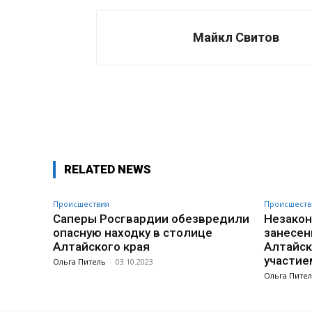
Майкл Свитов
Поделиться
RELATED NEWS
Происшествия
Происшеств
Саперы Росгвардии обезвредили
Незакон
опасную находку в столице
занесен
Алтайского края
Алтайск
участие
Ольга Питель
-
03.10.2023
Ольга Пите