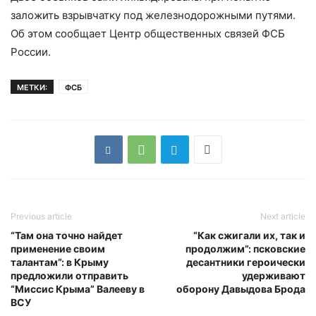
заложить взрывчатку под железнодорожными путями.
Об этом сообщает Центр общественных связей ФСБ
России.
МЕТКИ:
ФСБ
Previous article
Next article
“Там она точно найдет
“Как сжигали их, так и
применение своим
продолжим”: псковские
талантам”: в Крыму
десантники героически
предложили отправить
удерживают
“Миссис Крыма” Валееву в
оборону Давыдова Брода
ВСУ