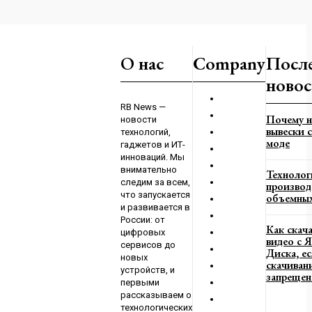
айском крае
О нас
Company
Посл
по борьбе с
новос
3
RB News —
Почему н
новости
вывески с
технологий,
моде
гаджетов и ИТ-
инноваций. Мы
внимательно
Технолог
следим за всем,
производ
что запускается
объемных
и развивается в
России: от
Как скач
цифровых
видео с 
сервисов до
Диска, е
новых
скачиван
устройств, и
запрещен
первыми
рассказываем о
технологических