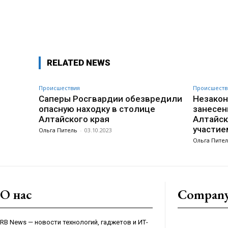
Поделиться
RELATED NEWS
Происшествия
Происшеств
Саперы Росгвардии обезвредили
Незакон
опасную находку в столице
занесен
Алтайского края
Алтайск
участие
Ольга Питель
-
03.10.2023
Ольга Пите
О нас
Compan
RB News — новости технологий, гаджетов и ИТ-