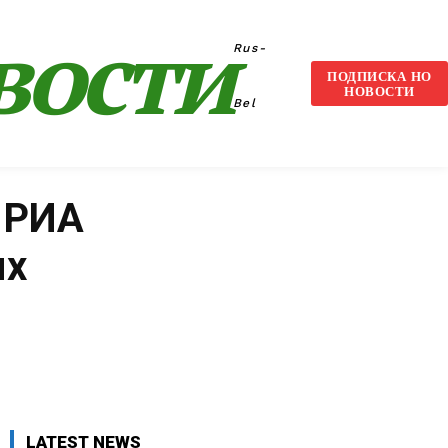
вости
Rus-
ПОДПИСКА НО
НОВОСТИ
Bel
: РИА
ых
VK
WhatsApp
Telegram
LATEST NEWS