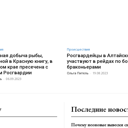
VK
WhatsApp
Telegram
ия
Происшествия
ная добыча рыбы,
Росгвардейцы в Алтайск
ной в Красную книгу, в
участвуют в рейдах по бо
ом крае пресечена с
браконьерами
м Росгвардии
Ольга Питель
-
19.08.2023
ль
-
06.09.2023
y
Последние новос
Почему неоновые вывески сн