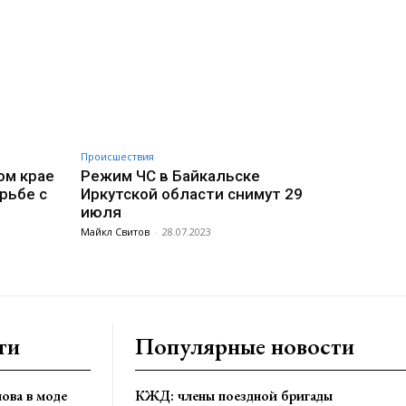
Происшествия
ом крае
Режим ЧС в Байкальске
рьбе с
Иркутской области снимут 29
июля
Майкл Свитов
-
28.07.2023
ти
Популярные новости
ова в моде
КЖД: члены поездной бригады