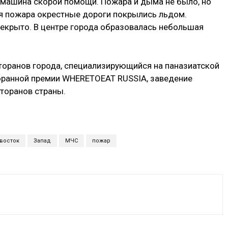
машина скорой помощи. Пожара и дыма не было, но
ия пожара окрестные дороги покрылись льдом.
екрыто. В центре города образовалась небольшая
торанов города, специализирующийся на паназиатской
оранной премии WHERETOEAT RUSSIA, заведение
торанов страны.
восток
Запад
МЧС
пожар