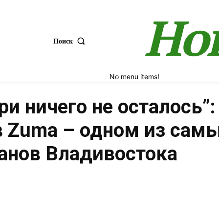
Но
Поиск
No menu items!
ри ничего не осталось”
в Zuma – одном из сам
анов Владивостока
Поделиться