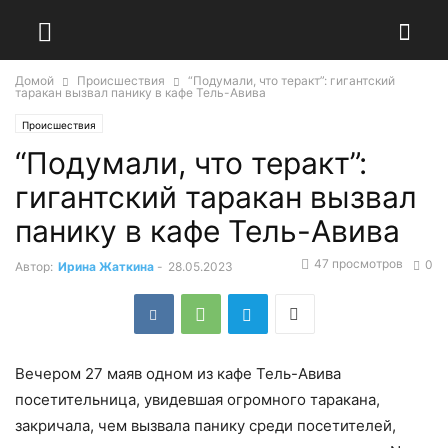
Домой
Происшествия
“Подумали, что теракт”: гигантский
таракан вызвал панику в кафе Тель-Авива
Происшествия
“Подумали, что теракт”:
гигантский таракан вызвал
панику в кафе Тель-Авива
47 просмотров
0
Автор:
Ирина Жаткина
-
28.05.2023
Вечером 27 маяв одном из кафе Тель-Авива
посетительница, увидевшая огромного таракана,
закричала, чем вызвала панику среди посетителей,