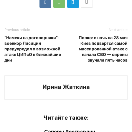
Previous article
Next article
“Намеки на договорняки”:
Попко: в ночь на 28 мая
военкор Лисицин
Киев подвергся самой
предупредил о возможной
массированной атаке с
атаке ЦИПсО в ближайшие
начала СВО — сирены
дни
звучали пять часов
Ирина Жаткина
Читайте также:
Саперы Росгвардии