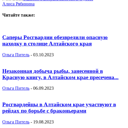
Алиса Рябинина
Читайте также:
Саперы Росгвардии обезвредили опасную
находку в столице Алтайского края
Ольга Питель
-
03.10.2023
Незаконная добыча рыбы, занесенной в
Красную книгу, в Алтайском крае пресечена...
Ольга Питель
-
06.09.2023
Росгвардейцы в Алтайском крае участвуют в
рейдах по борьбе с браконьерами
Ольга Питель
-
19.08.2023