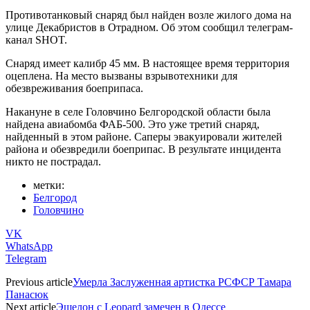
Противотанковый снаряд был найден возле жилого дома на
улице Декабристов в Отрадном. Об этом сообщил телеграм-
канал SHOT.
Снаряд имеет калибр 45 мм. В настоящее время территория
оцеплена. На место вызваны взрывотехники для
обезвреживания боеприпаса.
Накануне в селе Головчино Белгородской области была
найдена авиабомба ФАБ-500. Это уже третий снаряд,
найденный в этом районе. Саперы эвакуировали жителей
района и обезвредили боеприпас. В результате инцидента
никто не пострадал.
метки:
Белгород
Головчино
VK
WhatsApp
Telegram
Previous article
Умерла Заслуженная артистка РСФСР Тамара
Панасюк
Next article
Эшелон с Leopard замечен в Одессе