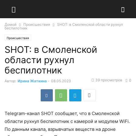
Домой
Происшествия
SHOT: в Смоленской области рухнул
беспилотник
Происшествия
SHOT: в Смоленской
области рухнул
беспилотник
39 просмотров
0
Автор:
Ирина Жаткина
-
08.05.2023
Telegram-канал SHOT сообщает, что в Смоленской
области рухнул беспилотник с камерой и модулем WiFi.
По данным канала, взрывчатых веществ на дроне