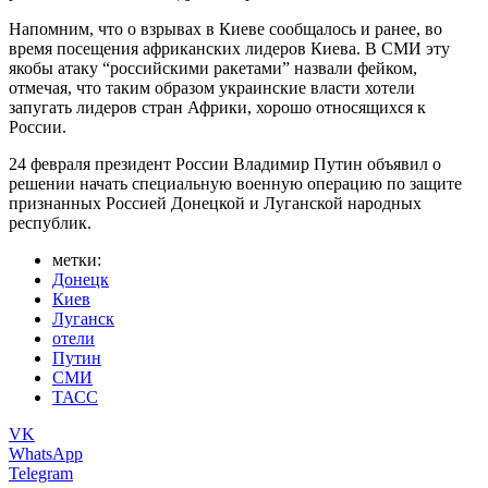
Напомним, что о взрывах в Киеве сообщалось и ранее, во
время посещения африканских лидеров Киева. В СМИ эту
якобы атаку “российскими ракетами” назвали фейком,
отмечая, что таким образом украинские власти хотели
запугать лидеров стран Африки, хорошо относящихся к
России.
24 февраля президент России Владимир Путин объявил о
решении начать специальную военную операцию по защите
признанных Россией Донецкой и Луганской народных
республик.
метки:
Донецк
Киев
Луганск
отели
Путин
СМИ
ТАСС
VK
WhatsApp
Telegram