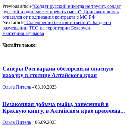
Previous article
“Солдат русский никогда не трусит, солдат
русский и один может воевать смело”: Пригожин вновь
отказался от подписания контракта с МО РФ
Next article
“Совершенно безответственно”: Байден о
размещении ТЯО на территории Беларуси
Екатерина Ефимова
Читайте также:
Саперы Росгвардии обезвредили опасную
находку в столице Алтайского края
Ольга Питель
-
03.10.2023
Незаконная добыча рыбы, занесенной в
Красную книгу, в Алтайском крае пресечена...
Ольга Питель
-
06.09.2023