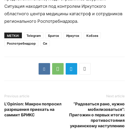
Ситуация находится под контролем Иркутского
областного центра медицины катастроф и сотрудников
регионального Роспотребнадзора.
МЕТКИ:
Telegram
Братск
Иркутск
Кобзев
Роспотребнадзор
Си
Previous article
Next article
L’Opinion: Макрон попросил
“Радоваться рано, нужно
разрешения приехать на
мобилизоваться”:
саммит БРИКС
Пригожин о первых итогах
противостояния
украинскому наступлению