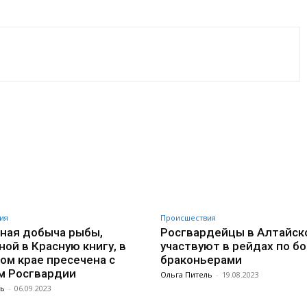
VK
WhatsApp
Telegram
ия
Происшествия
ная добыча рыбы,
Росгвардейцы в Алтайск
ной в Красную книгу, в
участвуют в рейдах по бо
ом крае пресечена с
браконьерами
м Росгвардии
Ольга Питель
-
19.08.2023
ль
-
06.09.2023