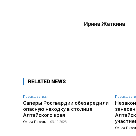
Ирина Жаткина
Поделиться
RELATED NEWS
Происшествия
Происшеств
Саперы Росгвардии обезвредили
Незакон
опасную находку в столице
занесен
Алтайского края
Алтайск
участие
Ольга Питель
-
03.10.2023
Ольга Пите