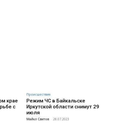
Происшествия
ом крае
Режим ЧС в Байкальске
рьбе с
Иркутской области снимут 29
июля
Майкл Свитов
-
28.07.2023