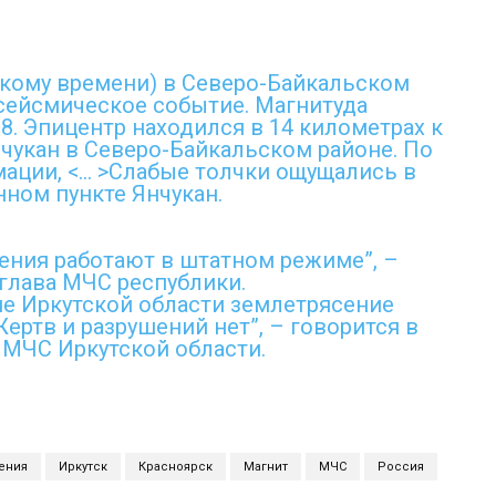
вскому времени) в Северо-Байкальском
сейсмическое событие. Магнитуда
8. Эпицентр находился в 14 километрах к
нчукан в Северо-Байкальском районе. По
ации, <… >Слабые толчки ощущались в
нном пункте Янчукан.
ния работают в штатном режиме”, –
глава МЧС республики.
е Иркутской области землетрясение
Жертв и разрушений нет”, – говорится в
МЧС Иркутской области.
ения
Иркутск
Красноярск
Магнит
МЧС
Россия