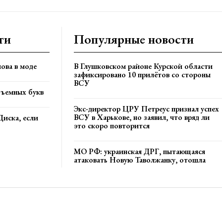
ти
Популярные новости
ова в моде
В Глушковском районе Курской области
зафиксировано 10 прилётов со стороны
ВСУ
бъемных букв
Экс-директор ЦРУ Петреус признал успех
ВСУ в Харькове, но заявил, что вряд ли
Диска, если
это скоро повторится
МО РФ: украинская ДРГ, пытающаяся
атаковать Новую Таволжанку, отошла