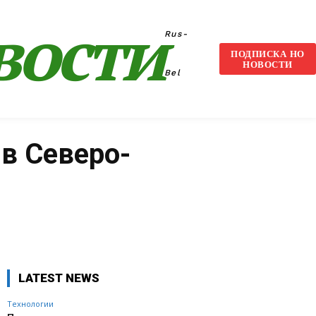
вости
Rus-
ПОДПИСКА НО
НОВОСТИ
Bel
в Северо-
VK
WhatsApp
Telegram
LATEST NEWS
Технологии