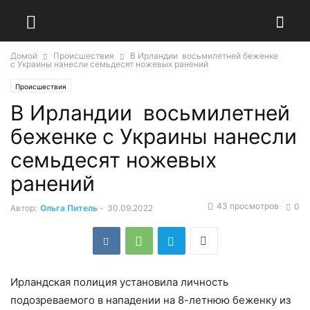
Домой
Происшествия
В Ирландии восьмилетней беженке
с Украины нанесли семьдесят ножевых ранений
Происшествия
В Ирландии восьмилетней
беженке с Украины нанесли
семьдесят ножевых
ранений
43 просмотров
0
Автор:
Ольга Питель
-
30.09.2022
Ирландская полиция установила личность
подозреваемого в нападении на 8-летнюю беженку из