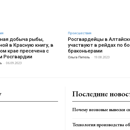
ия
Происшествия
ная добыча рыбы,
Росгвардейцы в Алтайск
ной в Красную книгу, в
участвуют в рейдах по бо
ом крае пресечена с
браконьерами
м Росгвардии
Ольга Питель
-
19.08.2023
ль
-
06.09.2023
y
Последние новос
Почему неоновые вывески сн
Технология производства о