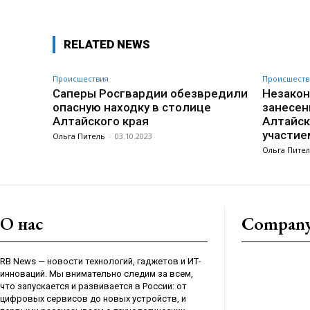
RELATED NEWS
Происшествия
Происшеств
Саперы Росгвардии обезвредили
Незакон
опасную находку в столице
занесен
Алтайского края
Алтайск
участие
Ольга Питель
-
03.10.2023
Ольга Пите
О нас
Compan
RB News — новости технологий, гаджетов и ИТ-
инноваций. Мы внимательно следим за всем,
что запускается и развивается в России: от
цифровых сервисов до новых устройств, и