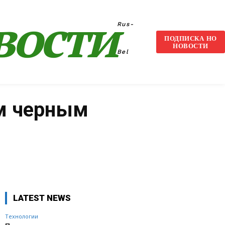
вости
Rus-
ПОДПИСКА НО
НОВОСТИ
Bel
ым черным
VK
WhatsApp
Telegram
LATEST NEWS
Технологии