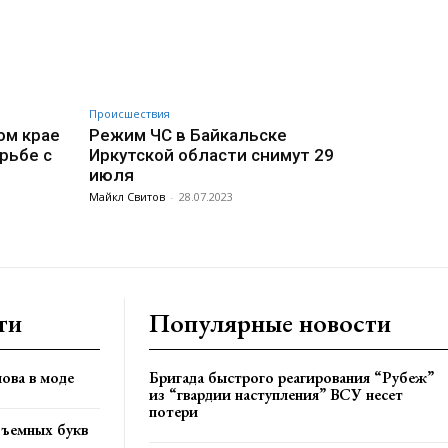
Происшествия
ом крае
Режим ЧС в Байкальске
рьбе с
Иркутской области снимут 29
июля
Майкл Свитов
-
28.07.2023
ти
Популярные новости
ова в моде
Бригада быстрого реагирования “Рубеж”
из “гвардии наступления” ВСУ несет
потери
бъемных букв