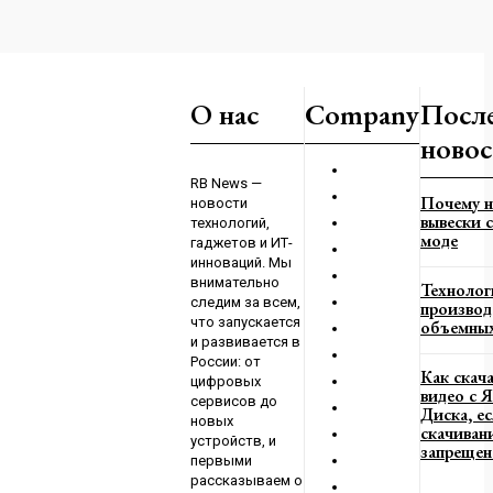
айском крае
О нас
Company
Посл
по борьбе с
новос
3
RB News —
Почему н
новости
вывески с
технологий,
моде
гаджетов и ИТ-
инноваций. Мы
внимательно
Технолог
следим за всем,
производ
что запускается
объемных
и развивается в
России: от
Как скач
цифровых
видео с 
сервисов до
Диска, е
новых
скачиван
устройств, и
запрещен
первыми
рассказываем о