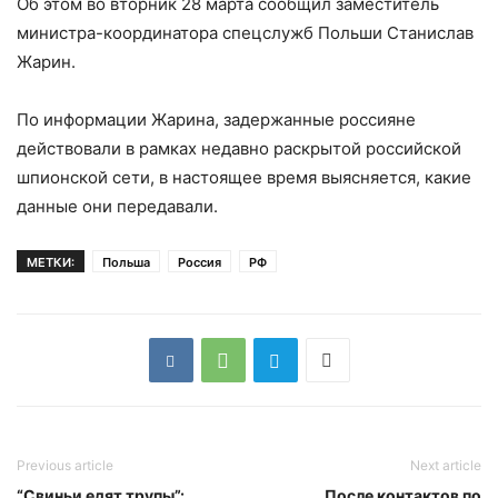
Об этом во вторник 28 марта сообщил заместитель
министра-координатора спецслужб Польши Станислав
Жарин.
По информации Жарина, задержанные россияне
действовали в рамках недавно раскрытой российской
шпионской сети, в настоящее время выясняется, какие
данные они передавали.
МЕТКИ:
Польша
Россия
РФ
Previous article
Next article
“Свиньи едят трупы”:
После контактов по