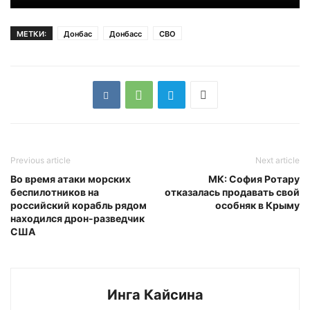
МЕТКИ:
Донбас
Донбасс
СВО
Previous article
Next article
Во время атаки морских
МК: София Ротару
беспилотников на
отказалась продавать свой
российский корабль рядом
особняк в Крыму
находился дрон-разведчик
США
Инга Кайсина