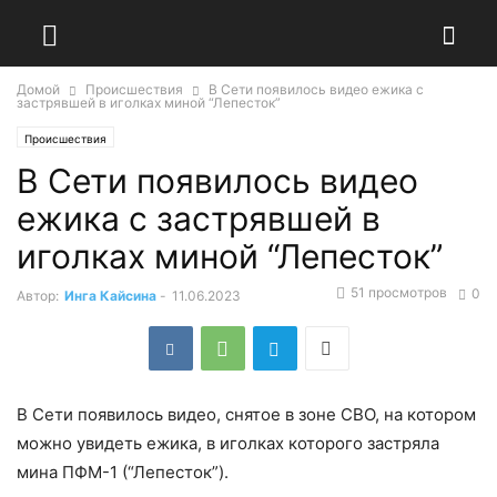
Домой
Происшествия
В Сети появилось видео ежика с
застрявшей в иголках миной “Лепесток”
Происшествия
В Сети появилось видео
ежика с застрявшей в
иголках миной “Лепесток”
51 просмотров
0
Автор:
Инга Кайсина
-
11.06.2023
В Сети появилось видео, снятое в зоне СВО, на котором
можно увидеть ежика, в иголках которого застряла
мина ПФМ-1 (“Лепесток”).