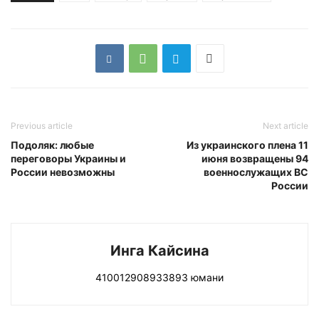
Previous article
Next article
Подоляк: любые
Из украинского плена 11
переговоры Украины и
июня возвращены 94
России невозможны
военнослужащих ВС
России
Инга Кайсина
410012908933893 юмани