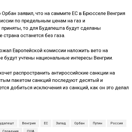
 Орбан заявил, что на саммите ЕС в Брюсселе Венгрия
иссии по предельным ценам на газ и
 приняты, то для Будапешта будут сделаны
е страна останется без газа.
рожал Европейской комиссии наложить вето на
не будут учтены национальные интересы Венгрии.
 хочет распространить антироссийские санкции на
евятым пакетом санкций последуют десятый и
тся добиться исключения из санкций, как он это делал
удапешт
Венгрия
ЕС
Запад
Орбан
Путин
Россия
Словения
США