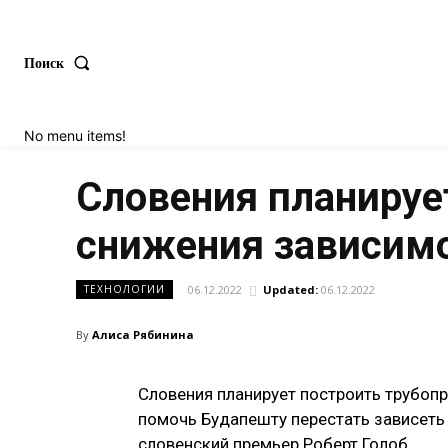
Поиск
No menu items!
Словения планируе
снижения зависимо
06.12.2022
Updated:
06.12.2022
ТЕХНОЛОГИИ
By
Алиса Рябинина
Словения планирует построить трубопр
помочь Будапешту перестать зависеть 
словенский премьер Роберт Голоб.