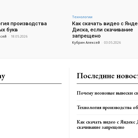
Технологии
гия производства
Как скачать видео с Янде
х букв
Диска, если скачивание
запрещено
ксей
-
18.05.2026
Кубрин Алексей
-
03.05.2026
ny
Последние новос
Почему неоновые вывески сн
Технология производства о
Как скачать видео с Яндекс 
скачивание запрещено