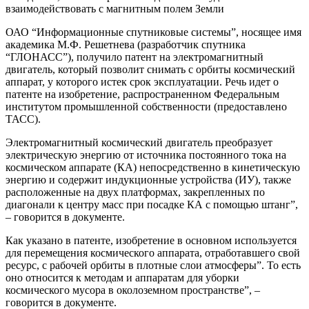
взаимодействовать с магнитным полем Земли
ОАО “Информационные спутниковые системы”, носящее имя
академика М.Ф. Решетнева (разработчик спутника
“ГЛОНАСС”), получило патент на электромагнитный
двигатель, который позволит снимать с орбиты космический
аппарат, у которого истек срок эксплуатации. Речь идет о
патенте на изобретение, распространенном Федеральным
институтом промышленной собственности (предоставлено
ТАСС).
Электромагнитный космический двигатель преобразует
электрическую энергию от источника постоянного тока на
космическом аппарате (КА) непосредственно в кинетическую
энергию и содержит индукционные устройства (ИУ), также
расположенные на двух платформах, закрепленных по
диагонали к центру масс при посадке КА с помощью штанг”,
– говорится в документе.
Как указано в патенте, изобретение в основном используется
для перемещения космического аппарата, отработавшего свой
ресурс, с рабочей орбиты в плотные слои атмосферы”. То есть
оно относится к методам и аппаратам для уборки
космического мусора в околоземном пространстве”, –
говорится в документе.