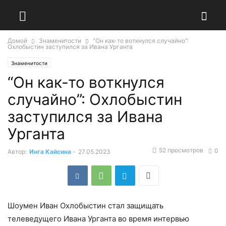
Домой
Знаменитости
“Он как-то воткнулся случайно”:
Охлобыстин заступился за Ивана Урганта
Знаменитости
“Он как-то воткнулся
случайно”: Охлобыстин
заступился за Ивана
Урганта
52 просмотров
0
Автор:
Инга Кайсина
-
27.05.2023
Шоумен Иван Охлобыстин стал защищать
телеведущего Ивана Урганта во время интервью