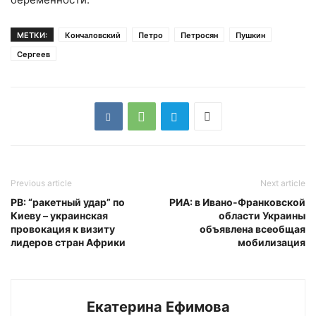
МЕТКИ:
Кончаловский
Петро
Петросян
Пушкин
Сергеев
Previous article
Next article
РВ: “ракетный удар” по
РИА: в Ивано-Франковской
Киеву – украинская
области Украины
провокация к визиту
объявлена всеобщая
лидеров стран Африки
мобилизация
Екатерина Ефимова