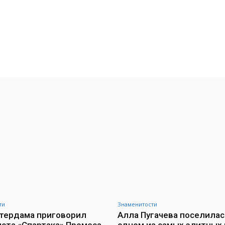
ти
Знаменитости
тердама приговорил
Алла Пугачева поселилас