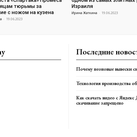
ста «Спартака» Промеса
одном из самых элитных
сяцам тюрьмы за
Израиля
ие с ножом на кузена
Ирина Жаткина
-
19.06.2023
а
-
19.06.2023
ny
Последние новос
Почему неоновые вывески сн
Технология производства о
Как скачать видео с Яндекс 
скачивание запрещено