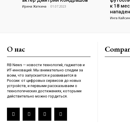
актер Дмитрий Кондрашов
футболи
к 18 ме
Ирина Жаткина
-
01.07.2023
нападен
Инга Кайсин
О нас
Compa
RB News — новости технологий, гаджетов и
ИТ-инноваций. Мы внимательно следим за
всем, что запускается и развивается в
России: от цифровых сервисов до новых
устройств, и первыми рассказываем о
технологических достижениях, которыми
действительно можно гордиться.