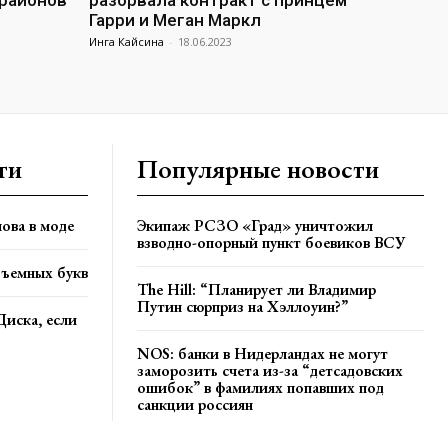
 районов
разорвала контракт с принцем
Гарри и Меган Маркл
Инга Кайсина
-
18.06.2023
ти
Популярные новости
ова в моде
Экипаж РСЗО «Град» уничтожил
взводно-опорный пункт боевиков ВСУ
бъемных букв
The Hill: “Планирует ли Владимир
Путин сюрприз на Хэллоуин?”
Диска, если
NOS: банки в Нидерландах не могут
заморозить счета из-за “детсадовских
ошибок” в фамилиях попавших под
санкции россиян