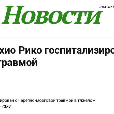
Новости
Rus-Be
хио Рико госпитализир
травмой
Поделиться
зирован с черепно-мозговой травмой в тяжелом
е СМИ.