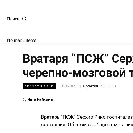
Поиск
No menu items!
Вратаря “ПСЖ” Сер
черепно-мозговой 
28.05.2023
Updated:
28.05.2023
ЗНАМЕНИТОСТИ
By
Инга Кайсина
Вратарь “ПСЖ” Серхио Рико госпитали
состоянии. Об этом сообщают местны