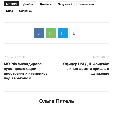
МЕТКИ:
Донбас
Донбасс
Залужный
Зеленский
Кива
Славянск
Previous article
Next article
МО РФ: ликвидирован
Офицер НМ ДНР Авидзба:
пункт дислокации
линия фронта пришла в
иностранных наемников
движение
под Харьковом
Ольга Питель