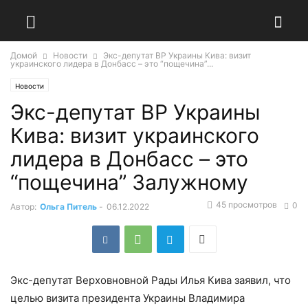
Домой
Новости
Экс-депутат ВР Украины Кива: визит
украинского лидера в Донбасс – это “пощечина”...
Новости
Экс-депутат ВР Украины
Кива: визит украинского
лидера в Донбасс – это
“пощечина” Залужному
45 просмотров
0
Автор:
Ольга Питель
-
06.12.2022
Экс-депутат Верховновной Рады Илья Кива заявил, что
целью визита президента Украины Владимира